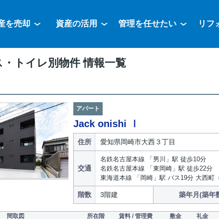
産を売却
資産の活用
管理を任せたい
リフ
ス・トイレ別物件 情報一覧
アパート
Jack onishi Ⅰ
住所
愛知県岡崎市大西３丁目
名鉄名古屋本線 「男川」駅 徒歩10分
交通
名鉄名古屋本線 「東岡崎」駅 徒歩22分
東海道本線 「岡崎」駅 バス19分 大西町
階数
3階建
築年月(築年
間取図
所在階
賃料 / 管理費
敷金
礼金