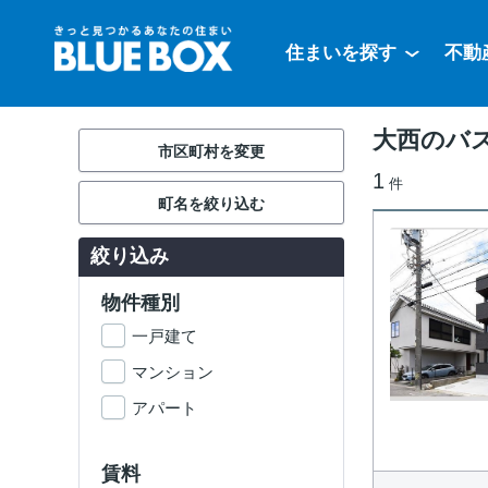
住まいを探す
不動
大西のバ
市区町村を変更
1
件
町名を絞り込む
絞り込み
物件種別
一戸建て
マンション
アパート
賃料