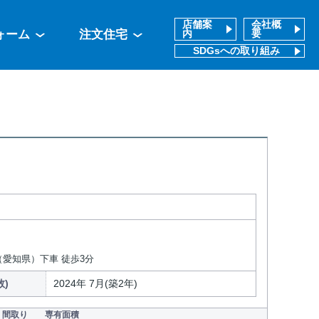
店舗案
会社概
ォーム
注文住宅
内
要
SDGsへの取り組み
（愛知県）下車 徒歩3分
数)
2024年 7月(築2年)
間取り
専有面積