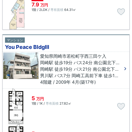
7.9
万円
1階 / 2LDK /
専有面積
64.31㎡
マンション
You Peace BldgⅠⅠⅠ
愛知県岡崎市若松町字西三田ケ入
岡崎駅 徒歩19分 バス24分 南公園北下車 徒歩3分
岡崎駅 徒歩19分 バス21分 南公園北下車 徒歩5分
男川駅 バス7分 岡崎工高前下車 徒歩14分
4階建 / 2009年 4月(築17年)
5
万円
1階 / 1K /
専有面積
27.82㎡