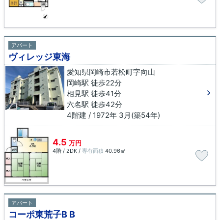
アパート
ヴィレッジ東海
愛知県岡崎市若松町字向山
岡崎駅 徒歩22分
相見駅 徒歩41分
六名駅 徒歩42分
4階建 / 1972年 3月(築54年)
4.5
万円
4階 / 2DK /
専有面積
40.96㎡
アパート
コーポ東荒子B B