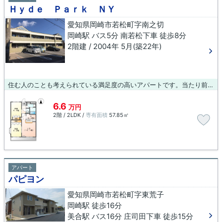
Ｈｙｄｅ Ｐａｒｋ ＮＹ
愛知県岡崎市若松町字南之切
岡崎駅 バス5分 南若松下車 徒歩8分
2階建 / 2004年 5月(築22年)
住む人のことも考えられている満足度の高いアパートです。当たり前の生活が、より素敵なものに変わります。新たな物件探しはあなたに活力を与えることでしょう。ぜひとも当社をご利用ください。
6.6
万円
2階 / 2LDK /
専有面積
57.85㎡
アパート
パピヨン
愛知県岡崎市若松町字東荒子
岡崎駅 徒歩16分
美合駅 バス16分 庄司田下車 徒歩15分