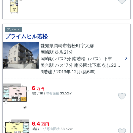
アパート
プライムヒル若松
愛知県岡崎市若松町字大廻
岡崎駅 徒歩21分
岡崎駅 バス7分 南若松（バス）下車 徒歩6分
美合駅 バス17分 南公園北下車 徒歩22分
3階建 / 2019年 12月(築6年)
6
万円
1階 / 1R /
専有面積
33.52㎡
6.4
万円
3階 / 1R /
専有面積
33.52㎡