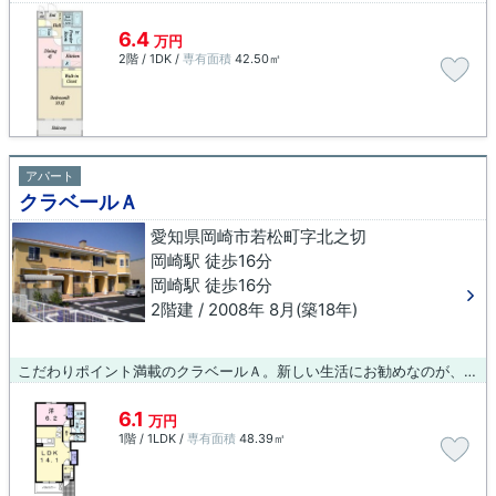
6.4
万円
2階 / 1DK /
専有面積
42.50㎡
アパート
クラベールＡ
愛知県岡崎市若松町字北之切
岡崎駅 徒歩16分
岡崎駅 徒歩16分
2階建 / 2008年 8月(築18年)
こだわりポイント満載のクラベールＡ。新しい生活にお勧めなのが、こちらのアパートです。岡崎近くの物件を探すなら、ブルーボックス 岡崎支店までご連絡ください。より詳細な情報をご提供いたしますので、住まい選びの参考にしてはいかがでしょう。
6.1
万円
1階 / 1LDK /
専有面積
48.39㎡