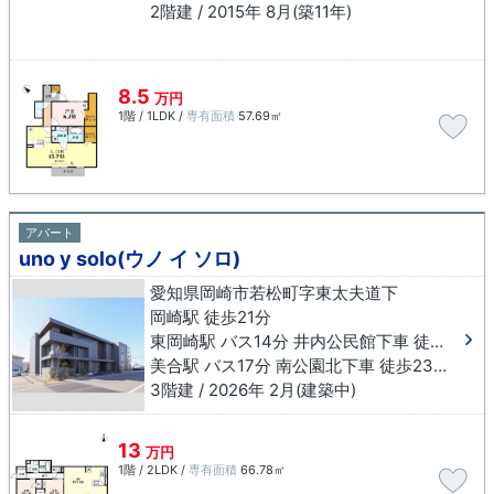
2階建 / 2015年 8月(築11年)
8.5
万円
1階 / 1LDK /
専有面積
57.69㎡
アパート
uno y solo(ウノ イ ソロ)
愛知県岡崎市若松町字東太夫道下
岡崎駅 徒歩21分
東岡崎駅 バス14分 井内公民館下車 徒歩19分
美合駅 バス17分 南公園北下車 徒歩23分
3階建 / 2026年 2月(建築中)
13
万円
1階 / 2LDK /
専有面積
66.78㎡