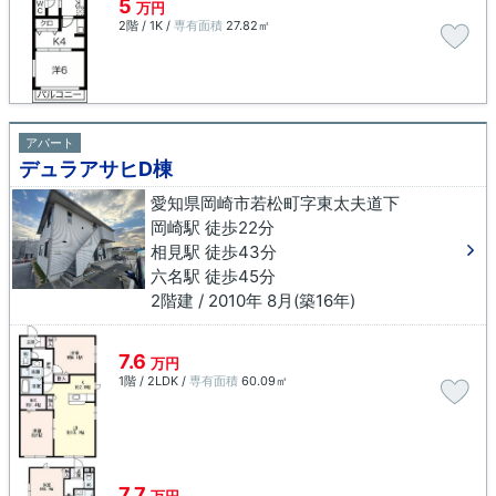
5
万円
2階 / 1K /
専有面積
27.82㎡
アパート
デュラアサヒD棟
愛知県岡崎市若松町字東太夫道下
岡崎駅 徒歩22分
相見駅 徒歩43分
六名駅 徒歩45分
2階建 / 2010年 8月(築16年)
7.6
万円
1階 / 2LDK /
専有面積
60.09㎡
7.7