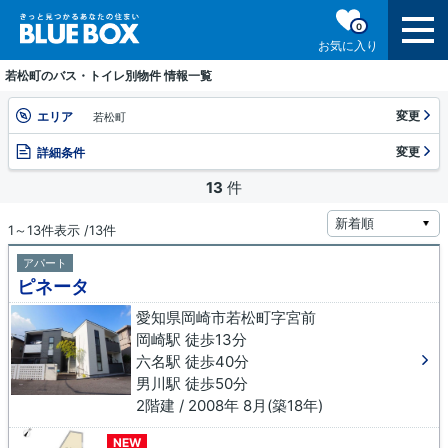
0
お気に入り
若松町のバス・トイレ別物件 情報一覧
変更
エリア
若松町
変更
詳細条件
13
件
1～13件表示 /13件
アパート
ピネータ
愛知県岡崎市若松町字宮前
岡崎駅 徒歩13分
六名駅 徒歩40分
男川駅 徒歩50分
2階建 / 2008年 8月(築18年)
NEW