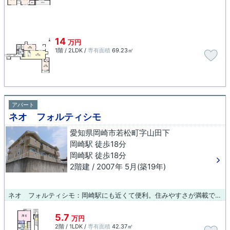
14
万円
1階 / 2LDK /
専有面積
69.23㎡
アパート
ネオ フォルティシモ
愛知県岡崎市若松町字山田下
岡崎駅 徒歩18分
岡崎駅 徒歩18分
2階建 / 2007年 5月(築19年)
ネオ フォルティシモ：岡崎駅にも近くて便利。住みやすさが満載でイチオシのアパートはこちらです。失敗しないお部屋選びをするなら、ブルーボックス 岡崎支店にお任せください。当社では、岡崎市エリアにある条件の整った物件情報を数多くご用意しております。
5.7
万円
2階 / 1LDK /
専有面積
42.37㎡