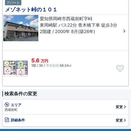
アパート
メゾネット峠の１０１
愛知県岡崎市西蔵前町字峠
東岡崎駅 バス22分 青木橋下車 徒歩3分
2階建 / 2000年 8月(築26年)
5.6
万円
1階 / 3K /
専有面積
68.04㎡
検索条件の変更
エリア
変更
西蔵前町
詳細条件
変更