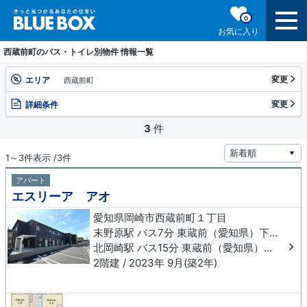
0
お気に入り
西蔵前町のバス・トイレ別物件 情報一覧
変更
エリア
西蔵前町
変更
詳細条件
3
件
1～3件表示 /3件
アパート
エスリーア アオ
愛知県岡崎市西蔵前町１丁目
末野原駅 バス7分 東蔵前（愛知県）下車 徒歩3分
北岡崎駅 バス15分 東蔵前（愛知県）下車 徒歩3分
2階建 / 2023年 9月(築2年)