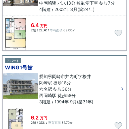
中岡崎駅 バス13分 牧御堂下車 徒歩7分
4階建 / 2002年 3月(築24年)
6.4
万円
2階 / 2LDK /
専有面積
63.00㎡
アパート
WING1号館
愛知県岡崎市井内町字桜井
岡崎駅 徒歩18分
六名駅 徒歩36分
西岡崎駅 徒歩58分
3階建 / 1994年 9月(築31年)
6.2
万円
2階 / 3DK /
専有面積
57.70㎡