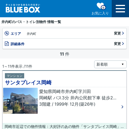
0
お気に入り
井内町のバス・トイレ別物件 情報一覧
変更
エリア
井内町
変更
詳細条件
11
件
1～11件表示 /11件
マンション
サンタプレイス岡崎
愛知県岡崎市井内町字川田
岡崎駅 バス3分 井内公民館下車 徒歩2分
3階建 / 1999年 12月(築26年)
岡崎市近辺での物件情報：大好評のあの物件「サンタプレイス岡崎」。駅まで歩いて14分ほどの、魅力的な立地の物件です。造りとデザインに関して、自信をもって情報を提供できるマンションです。ブルーボックス 岡崎支店では、お客様が安心して快適に過ごせるよう、様々な物件をご紹介しております。どうぞご覧下さい。