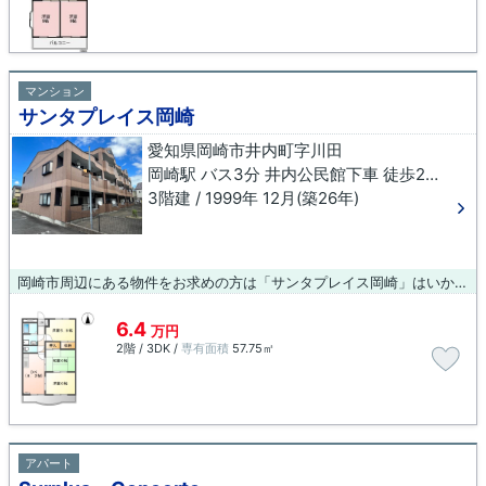
マンション
サンタプレイス岡崎
愛知県岡崎市井内町字川田
岡崎駅 バス3分 井内公民館下車 徒歩2分
3階建 / 1999年 12月(築26年)
岡崎市周辺にある物件をお求めの方は「サンタプレイス岡崎」はいかがでしょうか。こちらの物件はマンションです。駅までのアクセスが良い、徒歩14分のところに位置する物件です。長年、地元で地域の住まいをご提供してきたブルーボックス 岡崎支店は、岡崎前の不動産情報を豊富に取り揃え、お待ちしております。
6.4
万円
2階 / 3DK /
専有面積
57.75㎡
アパート