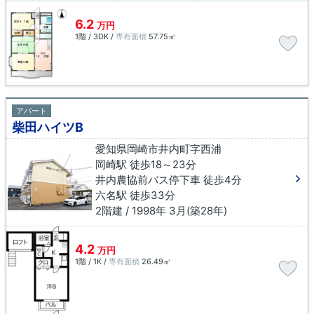
6.2
万円
1階 / 3DK /
専有面積
57.75㎡
アパート
柴田ハイツB
愛知県岡崎市井内町字西浦
岡崎駅 徒歩18～23分
井内農協前バス停下車 徒歩4分
六名駅 徒歩33分
2階建 / 1998年 3月(築28年)
4.2
万円
1階 / 1K /
専有面積
26.49㎡