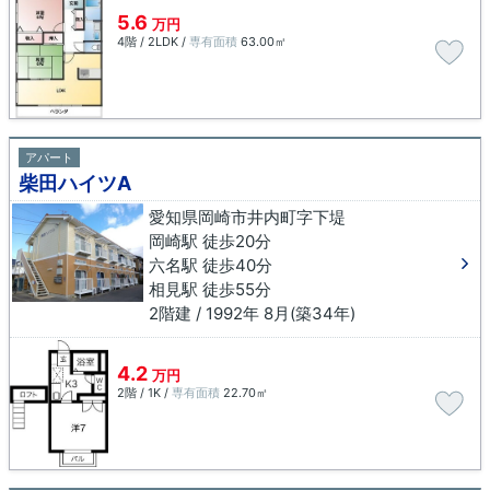
5.6
万円
4階 / 2LDK /
専有面積
63.00㎡
アパート
柴田ハイツA
愛知県岡崎市井内町字下堤
岡崎駅 徒歩20分
六名駅 徒歩40分
相見駅 徒歩55分
2階建 / 1992年 8月(築34年)
4.2
万円
2階 / 1K /
専有面積
22.70㎡