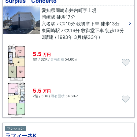
Surplus Concerto
愛知県岡崎市井内町字上堤
岡崎駅 徒歩17分
六名駅 バス10分 牧御堂下車 徒歩13分
東岡崎駅 バス19分 牧御堂下車 徒歩13分
2階建 / 1993年 3月(築33年)
5.5
万円
1階 / 3DK /
専有面積
54.60㎡
5.5
万円
2階 / 3DK /
専有面積
54.60㎡
マンション
ラフィーネK