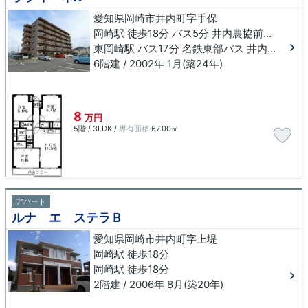
愛知県岡崎市井内町字手保
岡崎駅 徒歩18分 バス5分 井内農協前下車 徒歩4分
東岡崎駅 バス17分 名鉄東部バス 井内農協前下車 徒歩4分
6階建 / 2002年 1月(築24年)
8
万円
5階 / 3LDK /
専有面積
67.00㎡
アパート
ルナ エ ステラＢ
愛知県岡崎市井内町字上堤
岡崎駅 徒歩18分
岡崎駅 徒歩18分
2階建 / 2006年 8月(築20年)