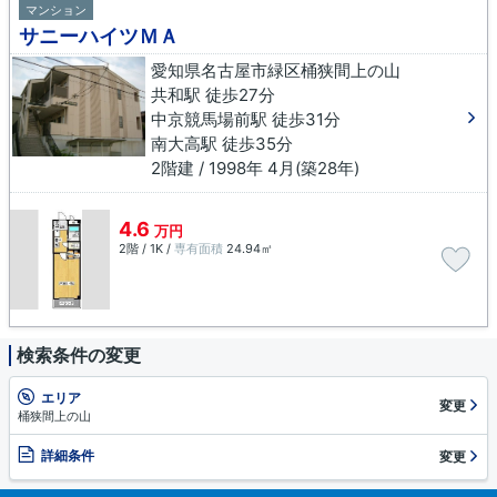
マンション
サニーハイツＭＡ
愛知県名古屋市緑区桶狭間上の山
共和駅 徒歩27分
中京競馬場前駅 徒歩31分
南大高駅 徒歩35分
2階建 / 1998年 4月(築28年)
4.6
万円
2階 / 1K /
専有面積
24.94㎡
検索条件の変更
エリア
変更
桶狭間上の山
詳細条件
変更