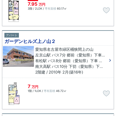
7.95
万円
3階 / 2LDK /
専有面積
60.17㎡
アパート
ガーデンヒルズ上ノ山２
愛知県名古屋市緑区桶狭間上の山
左京山駅 バス7分 郷前（愛知県）下車 徒歩7分
有松駅 バス8分 郷前（愛知県）下車 徒歩7分
南大高駅 バス10分 下切（愛知県）下車 徒歩7分
2階建 / 2010年 2月(築16年)
7
万円
1階 / 1LDK /
専有面積
46.72㎡