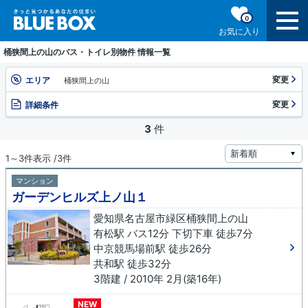
0
お気に入り
桶狭間上の山のバス・トイレ別物件 情報一覧
変更
エリア
桶狭間上の山
変更
詳細条件
3
件
1～3件表示 /3件
マンション
ガーデンヒルズ上ノ山１
愛知県名古屋市緑区桶狭間上の山
有松駅 バス12分 下切下車 徒歩7分
中京競馬場前駅 徒歩26分
共和駅 徒歩32分
3階建 / 2010年 2月(築16年)
NEW