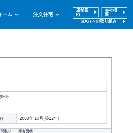
店舗案
会社概
ォーム
注文住宅
内
要
SDGsへの取り組み
歩6分
)
2003年 10月(築22年)
間取り
専有面積