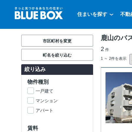
住まいを探す
不動
鹿山のバ
市区町村を変更
2
件
町名を絞り込む
1 ～ 2件を表示
絞り込み
物件種別
一戸建て
マンション
アパート
賃料