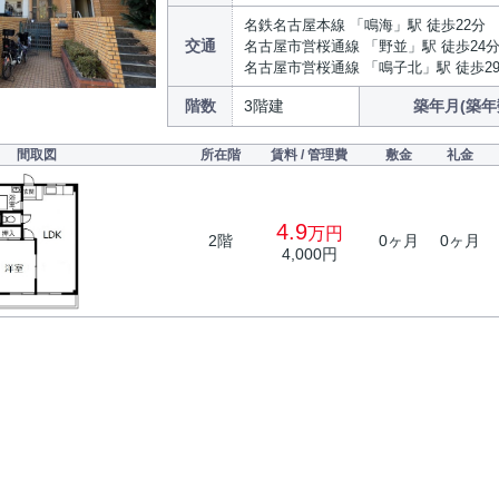
名鉄名古屋本線 「鳴海」駅 徒歩22分
交通
名古屋市営桜通線 「野並」駅 徒歩24
名古屋市営桜通線 「鳴子北」駅 徒歩2
階数
3階建
築年月(築年
間取図
所在階
賃料 / 管理費
敷金
礼金
4.9
万円
2階
0ヶ月
0ヶ月
4,000円