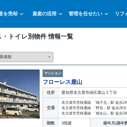
産を売却
資産の活用
管理を任せたい
リフ
ス・トイレ別物件 情報一覧
マンション
フローレス鹿山
住所
愛知県名古屋市緑区鹿山２丁目
名古屋市営桜通線 「鳴子北」駅 徒歩2
交通
名古屋市営桜通線 「野並」駅 徒歩26分
名古屋市営桜通線 「相生山」駅 徒歩2
階数
3階建
築年月(築年数