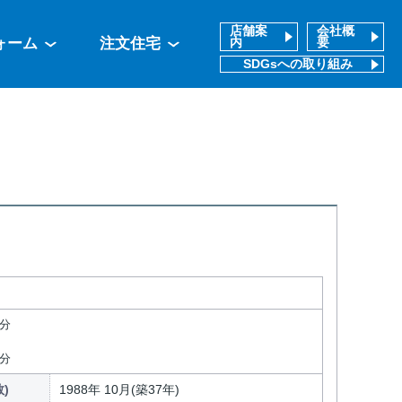
店舗案
会社概
ォーム
注文住宅
内
要
SDGsへの取り組み
4分
9分
)
1988年 10月(築37年)