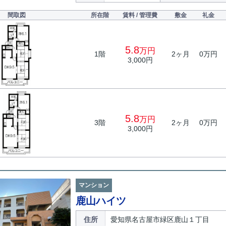
間取図
所在階
賃料 / 管理費
敷金
礼金
5.8
万円
1階
2ヶ月
0万円
3,000円
5.8
万円
3階
2ヶ月
0万円
3,000円
マンション
鹿山ハイツ
住所
愛知県名古屋市緑区鹿山１丁目