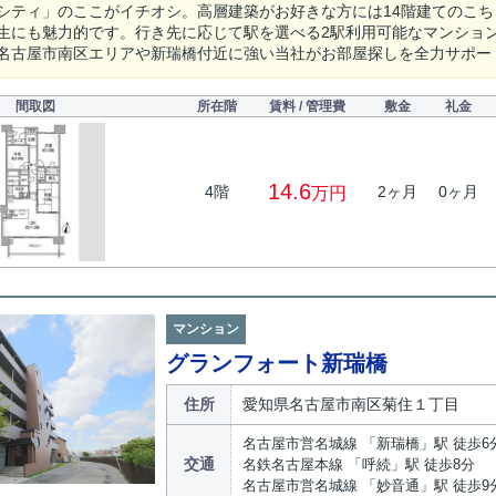
シティ」のここがイチオシ。高層建築がお好きな方には14階建てのこち
生にも魅力的です。行き先に応じて駅を選べる2駅利用可能なマンショ
名古屋市南区エリアや新瑞橋付近に強い当社がお部屋探しを全力サポー
間取図
所在階
賃料 / 管理費
敷金
礼金
14.6
4階
2ヶ月
0ヶ月
万円
マンション
グランフォート新瑞橋
住所
愛知県名古屋市南区菊住１丁目
名古屋市営名城線 「新瑞橋」駅 徒歩6
交通
名鉄名古屋本線 「呼続」駅 徒歩8分
名古屋市営名城線 「妙音通」駅 徒歩9