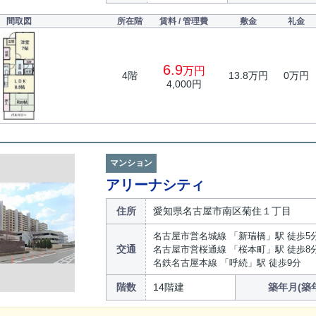
間取図
所在階
賃料 / 管理費
敷金
礼金
6.9
万円
4階
13.8万円
0万円
4,000円
マンション
アリーナシティ
住所
愛知県名古屋市南区菊住１丁目
名古屋市営名城線 「新瑞橋」駅 徒歩5
交通
名古屋市営桜通線 「桜本町」駅 徒歩8
名鉄名古屋本線 「呼続」駅 徒歩9分
階数
14階建
築年月(築