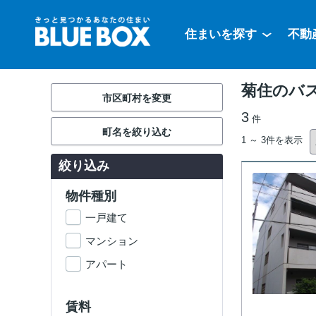
住まいを探す
不動
菊住のバ
市区町村を変更
3
件
町名を絞り込む
1 ～ 3件を表示
絞り込み
物件種別
一戸建て
マンション
アパート
賃料