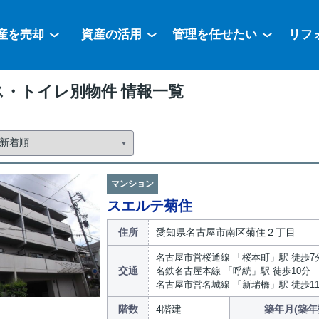
産を売却
資産の活用
管理を任せたい
リフ
ス・トイレ別物件 情報一覧
マンション
スエルテ菊住
住所
愛知県名古屋市南区菊住２丁目
名古屋市営桜通線 「桜本町」駅 徒歩7
交通
名鉄名古屋本線 「呼続」駅 徒歩10分
名古屋市営名城線 「新瑞橋」駅 徒歩1
階数
4階建
築年月(築年