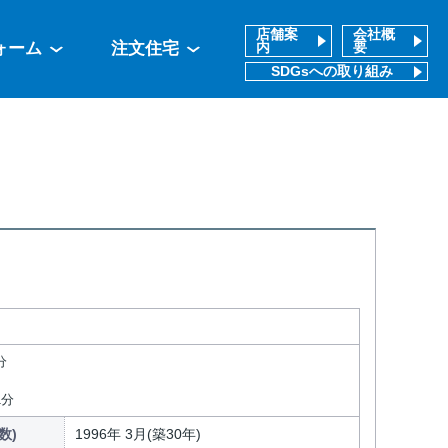
店舗案
会社概
ォーム
注文住宅
内
要
SDGsへの取り組み
分
1分
数)
1996年 3月(築30年)