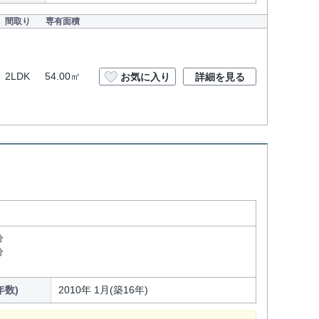
間取り
専有面積
2LDK
54.00㎡
お気に入り
詳細を見る
分
分
年数)
2010年 1月(築16年)