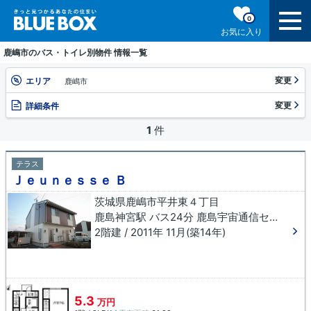
0
お気に入り
鹿嶋市のバス・トイレ別物件 情報一覧
変更
エリア
鹿嶋市
変更
詳細条件
1
件
テラス
Ｊｅｕｎｅｓｓｅ Ｂ
茨城県鹿嶋市平井東４丁目
鹿島神宮駅 バス24分 鹿島宇宙通信センター下車 徒歩11分
2階建 / 2011年 11月(築14年)
5.3
万円