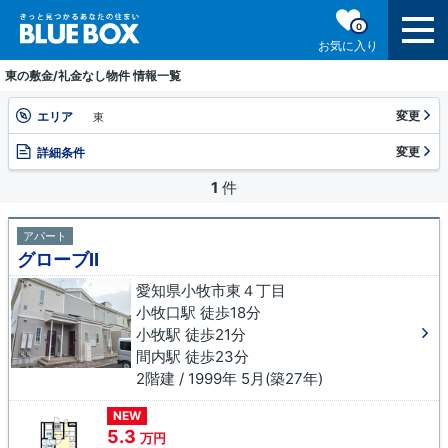
0
お気に入り
東の敷金/礼金なし物件 情報一覧
変更
エリア
東
変更
詳細条件
1
件
アパート
グローブⅡ
愛知県小牧市東４丁目
小牧口駅 徒歩18分
小牧駅 徒歩21分
間内駅 徒歩23分
2階建 / 1999年 5月(築27年)
NEW
5.3
万円