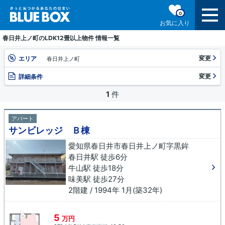
0
お気に入り
春日井上ノ町のLDK12畳以上物件 情報一覧
変更
エリア
春日井上ノ町
変更
詳細条件
1
件
アパート
サンビレッジ Ｂ棟
愛知県春日井市春日井上ノ町字黒鉾
春日井駅 徒歩6分
牛山駅 徒歩18分
味美駅 徒歩27分
2階建 / 1994年 1月(築32年)
5
万円