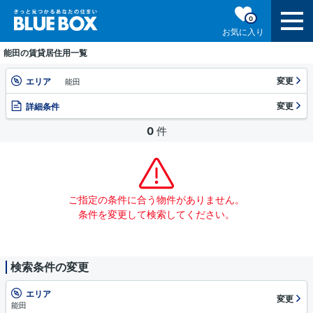
0
お気に入り
能田の賃貸居住用一覧
変更
エリア
能田
変更
詳細条件
0
件
ご指定の条件に合う物件がありません。
条件を変更して検索してください。
検索条件の変更
エリア
変更
能田