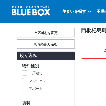
住まいを探す
不動
西枇杷島
市区町村を変更
町名を絞り込む
絞り込み
物件種別
一戸建て
マンション
アパート
賃料