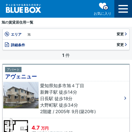
0
お気に入り
旭の賃貸居住用一覧
変更
エリア
旭
変更
詳細条件
1
件
アパート
アヴェニュー
愛知県知多市旭４丁目
新舞子駅 徒歩14分
日長駅 徒歩18分
大野町駅 徒歩34分
2階建 / 2005年 9月(築20年)
4.7
万円