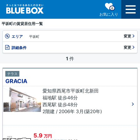
0
お気に入り
平坂町の賃貸居住用一覧
変更
エリア
平坂町
変更
詳細条件
1
件
テラス
GRACIA
愛知県西尾市平坂町北新田
福地駅 徒歩46分
西尾駅 徒歩48分
2階建 / 2006年 3月(築20年)
5.9
万円