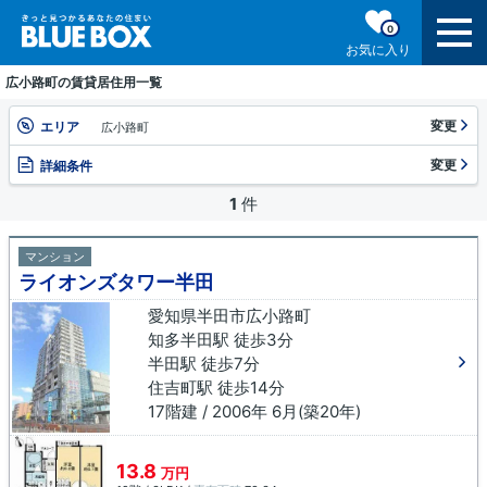
0
お気に入り
広小路町の賃貸居住用一覧
変更
エリア
広小路町
変更
詳細条件
1
件
マンション
ライオンズタワー半田
愛知県半田市広小路町
知多半田駅 徒歩3分
半田駅 徒歩7分
住吉町駅 徒歩14分
17階建 / 2006年 6月(築20年)
13.8
万円