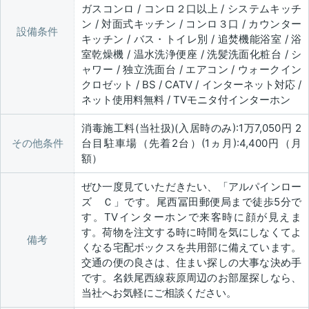
ガスコンロ / コンロ２口以上 / システムキッチ
ン / 対面式キッチン / コンロ３口 / カウンター
設備条件
キッチン / バス・トイレ別 / 追焚機能浴室 / 浴
室乾燥機 / 温水洗浄便座 / 洗髪洗面化粧台 / シ
ャワー / 独立洗面台 / エアコン / ウォークイン
クロゼット / BS / CATV / インターネット対応 /
ネット使用料無料 / TVモニタ付インターホン
消毒施工料(当社扱)(入居時のみ):1万7,050円 2
その他条件
台目駐車場（先着2台）(1ヵ月):4,400円（月
額）
ぜひ一度見ていただきたい、「アルパインロー
ズ Ｃ」です。尾西冨田郵便局まで徒歩5分で
す。TVインターホンで来客時に顔が見えま
す。荷物を注文する時に時間を気にしなくてよ
備考
くなる宅配ボックスを共用部に備えています。
交通の便の良さは、住まい探しの大事な決め手
です。名鉄尾西線萩原周辺のお部屋探しなら、
当社へお気軽にご相談ください。