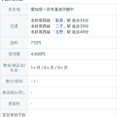
所在地
愛知県一宮市蓮池字郷中
名鉄尾西線 「
萩原
」駅 徒歩35分
交通
名鉄尾西線 「
二子
」駅 徒歩39分
名鉄尾西線 「
玉野
」駅 徒歩46分
賃料
7万円
管理費
4,500円
敷金/保証金/
1ヶ月 / 0ヶ月 / 0ヶ月
礼金
敷引/償却
- / -
敷金積み増し
更新料
更新事務手数