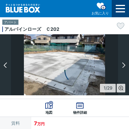
0
お気に入り
アパート
アルパインローズ Ｃ202
1
/
29
地図
物件詳細
賃料
7
万円