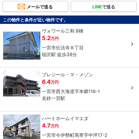
メールで送る
LINE
で送る
この物件と条件が近い物件です。
ヴォワール三和 B棟
5.2
万円
一宮市
伝法寺
８丁目
稲沢駅 徒歩38分
プレジール・マ・メゾン
6.4
万円
一宮市
西大海道
字本郷
116-1
名鉄一宮駅
ハートホームイマエダ
4.7
万円
一宮市
今伊勢町馬寄
字中坪
17-2