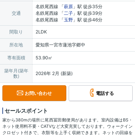
名鉄尾西線 「
萩原
」駅 徒歩35分
交通
名鉄尾西線 「
二子
」駅 徒歩39分
名鉄尾西線 「
玉野
」駅 徒歩46分
間取り
2LDK
所在地
愛知県一宮市蓮池字郷中
専有面積
53.90㎡
築年月(築年
2026年 2月 (新築)
数)
お問い合わせ
電話する
セールスポイント
家から380mの場所に尾西冨田郵便局があります。室内設備はBS・
ネット使用料不要・CATVなど大変充実しております。ウォークイン
クロゼット付きで、衣類等を上手く収納できます。ネットの回線を