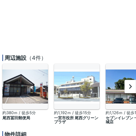
周辺施設
（4件）
約380ｍ / 徒歩5分
約1,192ｍ / 徒歩15分
約1,126ｍ / 徒歩
尾西冨田郵便局
一宮市役所 尾西グリーン
セブンイレブン 
プラザ
城店
物件詳細