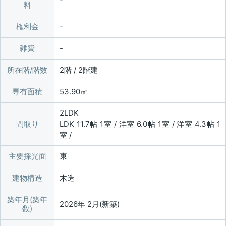
料
権利金
雑費
所在階/階数
2階 / 2階建
専有面積
53.90㎡
2LDK
間取り
LDK 11.7帖 1室 / 洋室 6.0帖 1室 / 洋室 4.3帖 1
室 /
主要採光面
東
建物構造
木造
築年月(築年
2026年 2月(新築)
数)