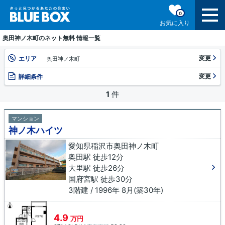
0
お気に入り
奥田神ノ木町のネット無料 情報一覧
変更
エリア
奥田神ノ木町
変更
詳細条件
1
件
マンション
神ノ木ハイツ
愛知県稲沢市奥田神ノ木町
奥田駅 徒歩12分
大里駅 徒歩26分
国府宮駅 徒歩30分
3階建 / 1996年 8月(築30年)
4.9
万円