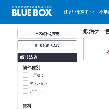
住まいを探す
不動
鍜治ケ一
市区町村を変更
町名を絞り込む
絞り込み
物件種別
一戸建て
マンション
アパート
賃料