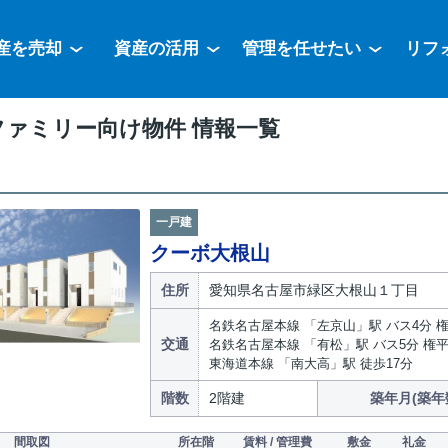
産を売却
資産の活用
管理を任せたい
リフ
ファミリー向け物件 情報一覧
一戸建
クーボ大根山
住所
愛知県名古屋市緑区大根山１丁目
名鉄名古屋本線 「左京山」駅 バス4分 
交通
名鉄名古屋本線 「有松」駅 バス5分 権平
東海道本線 「南大高」駅 徒歩17分
階数
2階建
築年月(築年
間取図
所在階
賃料 / 管理費
敷金
礼金