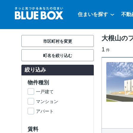
住まいを探す
不動
大根山の
市区町村を変更
1
件
町名を絞り込む
絞り込み
物件種別
一戸建て
マンション
アパート
賃料