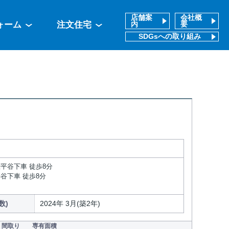
店舗案
会社概
ォーム
注文住宅
内
要
SDGsへの取り組み
権平谷下車 徒歩8分
谷下車 徒歩8分
数)
2024年 3月(築2年)
間取り
専有面積