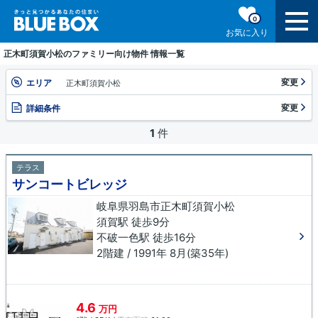
0
お気に入り
正木町須賀小松のファミリー向け物件 情報一覧
変更
エリア
正木町須賀小松
変更
詳細条件
1
件
テラス
サンコートビレッジ
岐阜県羽島市正木町須賀小松
須賀駅 徒歩9分
不破一色駅 徒歩16分
2階建 / 1991年 8月(築35年)
4.6
万円