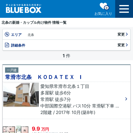
0
お気に入り
北条の新婚・カップル向け物件 情報一覧
変更
エリア
北条
変更
詳細条件
1
件
一戸建
常滑市北条 ＫＯＤＡＴＥＸ Ⅰ
愛知県常滑市北条１丁目
多屋駅 徒歩6分
常滑駅 徒歩7分
中部国際空港駅 バス10分 常滑駅下車 徒歩10分
2階建 / 2017年 10月(築8年)
9.9
万円